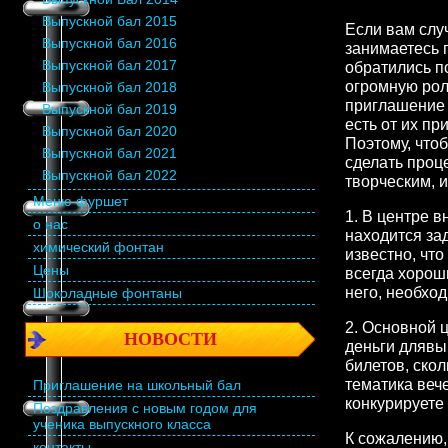
Выпускной бал 2015
Если вам слу
Выпускной бал 2016
занимаетесь 
Выпускной бал 2017
обратились п
огромную рол
Выпускной бал 2018
приглашение 
Выпускной бал 2019
есть от их пр
Выпускной бал 2020
Поэтому, что
Выпускной бал 2021
сделать проц
Выпускной бал 2022
творческим, 
Меню фуршет
1. В центре 
о нас
находится за
химический фонтан
известно, чт
Цены
всегда хорош
него, необхо
Шоколадные фонтаны
2. Основной ц
НОВОСТИ
деньги длявып
билетов, скол
тематика веч
Приглашение на школьный бал
конкурируете 
Поздравления с новым годом для
ученика выпускного класса
К сожалению,
контакты