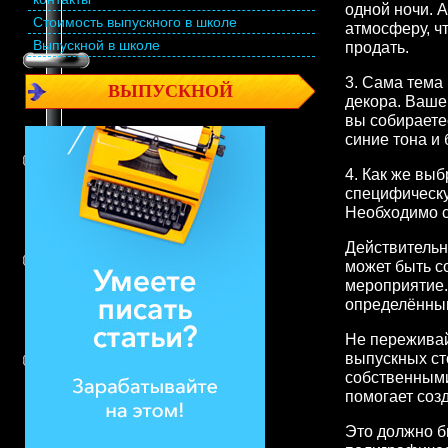
одной ночи. 
Стоимость выпускного в школе
атмосферу, ч
Выпускной в школе
продать.
3. Сама тема
ВЫПУСКНОЙ
декора. Ваше
вы собираете
синие тона и
4. Как же вы
специфическу
Необходимо с
Действительн
может быть с
мероприятие.
определённым
Не переживай
выпускных ст
собственными
помогает соз
Это должно б