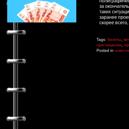
полиграфичес
за окончател
таких ситуац
заранее прое
скорее всего,
Tags:
билеты
,
ве
приглашение
,
пр
Posted in
новост