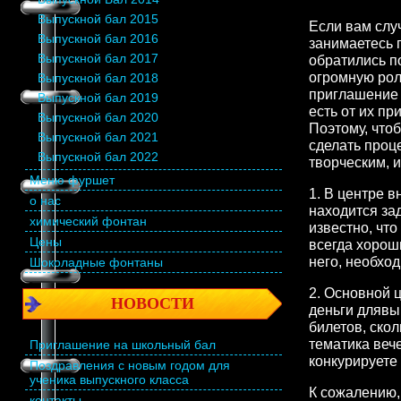
Выпускной бал 2015
Если вам слу
Выпускной бал 2016
занимаетесь 
Выпускной бал 2017
обратились п
огромную рол
Выпускной бал 2018
приглашение 
Выпускной бал 2019
есть от их пр
Выпускной бал 2020
Поэтому, что
Выпускной бал 2021
сделать проц
Выпускной бал 2022
творческим, 
Меню фуршет
1. В центре 
о нас
находится за
химический фонтан
известно, чт
Цены
всегда хорош
него, необхо
Шоколадные фонтаны
2. Основной ц
НОВОСТИ
деньги длявып
билетов, скол
тематика веч
Приглашение на школьный бал
конкурируете 
Поздравления с новым годом для
ученика выпускного класса
К сожалению,
контакты