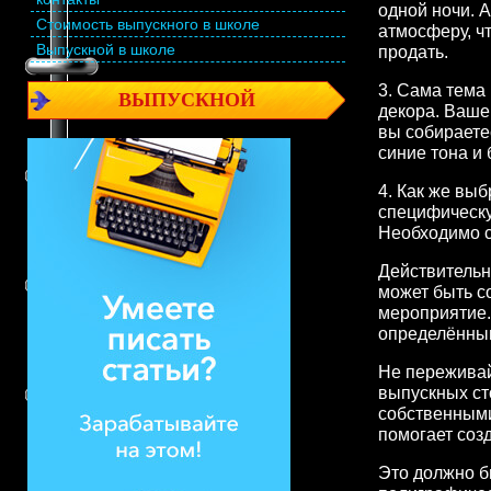
одной ночи. 
Стоимость выпускного в школе
атмосферу, ч
Выпускной в школе
продать.
3. Сама тема
ВЫПУСКНОЙ
декора. Ваше
вы собираете
синие тона и
4. Как же вы
специфическу
Необходимо с
Действительн
может быть с
мероприятие.
определённым
Не переживай
выпускных ст
собственными
помогает соз
Это должно б