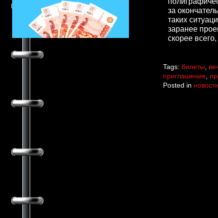
полиграфичес
за окончател
таких ситуац
заранее прое
скорее всего,
Tags:
билеты
,
ве
приглашение
,
пр
Posted in
новост