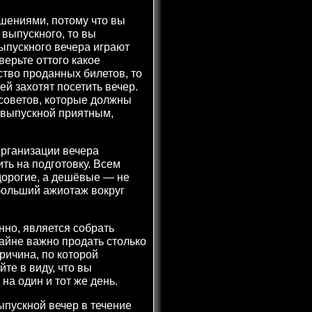
ашениями, потому что вы
выпускного, то вы
ыпускного вечера играют
ерьте оттого какое
тво проданных билетов, то
ей захотят посетить вечер.
 советов, которые должны
 выпускной приятным,
организации вечера
ть на подготовку. Всем
дорогие, а дешёвые — не
 больший ажиотаж вокруг
нно, является собрать
райне важно продать столько
ричина, по которой
те в виду, что вы
на один и тот же день.
ыпускной вечер в течение