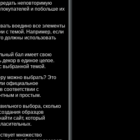
ередать неповторимую
 покупателей и побольше их
ывать воедино все элементы
и с темой. Например, если
то должны использовать
льный бал имеет свою
 декор в единое целое.
с выбранной темой.
еру можно выбрать? Это
или официальное
в соответствии с
нтным и простым.
авильного выбора, сколько
 создания образцов
найти сайт, который
гласительных.
ествует множество