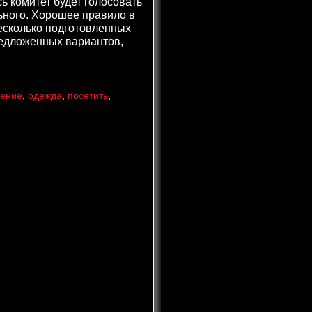
ь комитет будет голосовать
ьного. Хорошее правило в
несколько подготовленных
предложенных вариантов,
чение
,
одежда
,
посетить
,