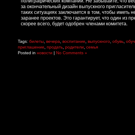
полиграфических компаний. Не забывайте, что вес
за окончательный дизайн выпускного пригласител
таких ситуациях заключается в том, чтобы иметь 
заранее проектов. Это гарантирует, что один из 
скорее всего, будет одобрен членами комитета.
Tags:
билеты
,
вечера
,
воспитание
,
выпускного
,
обувь
,
обу
приглашение
,
продать
,
родители
,
семья
Posted in
новости
|
No Comments »